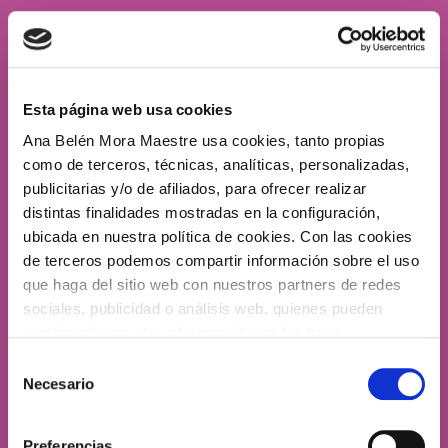
Un acompañamiento para diseñar una
terapia personalizada que se integre en
vuestro estilo de vida familiar.
Adaptada completamente a las
Esta página web usa cookies
necesidades de vuestro hijo/a, su entorno y
su personalidad
.
Ana Belén Mora Maestre usa cookies, tanto propias
como de terceros, técnicas, analíticas, personalizadas,
Utilizando diferentes formatos de
juego como
publicitarias y/o de afiliados, para ofrecer realizar
herramienta terapéutica, para potenciar las
habilidades del niño/a
y conseguir así que la
distintas finalidades mostradas en la configuración,
participación sea divertida para todos.
ubicada en nuestra política de cookies. Con las cookies
de terceros podemos compartir información sobre el uso
que haga del sitio web con nuestros partners de redes
PIDE MÁS INFORMACIÓN
sociales, publicidad o análisis web, quienes pueden
combinarla con otra información que les haya
proporcionado o que hayan recopilado a partir del uso
Selección
que haya hecho de sus servicios. Siempre podrá
Necesario
de
rechazar las cookies o configurarlas a su medida. Más
consentimiento
información:
Política de cookies
Preferencias