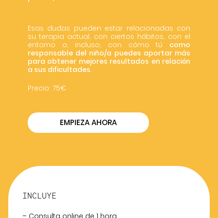
Esas dudas pueden estar relacionadas con
su terapia actual, con ciertos hábitos, con el
entorno o, incluso, con cómo tú
como
responsable del niño/a puedes aportar más
para obtener mejores resultados en relación
a sus dificultades
.
Precio: 75€
EMPIEZA AHORA
INCLUYE
– Consulta online de 1 hora.